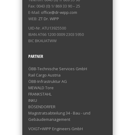
Fax: 0043 (0) 1/ 869 33 90 – 25
E-Mail:
office@dr-wipp.com
WEB:
ZT Dr. WIPP
UID-Nr. ATU13925500
IBAN AT66 1200 0009 2303 5950
BIC BKAUATWW
PARTNER
ÖBB-Technische Services GmbH
Rail Cargo Austria
ÖBB-Infrastruktur AG
MEWALD Tore
FRANKSTAHL
INKU
BÖSENDORFER
Magistratsabteilung 34 - Bau - und
Gebäudemanagement
VOIGT+WIPP Engineers GmbH