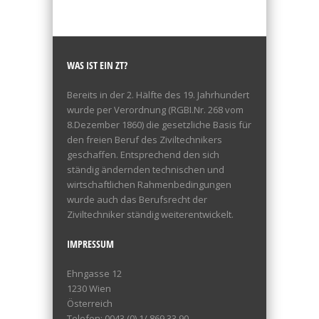
WAS IST EIN ZT?
Bereits in der 2. Hälfte des 19. Jahrhundert
wurde per Verordnung (RGBI.Nr. 268 vom
8.Dezember 1860) die gesetzliche Basis für
den freien Beruf des Ziviltechnikers
geschaffen. Entsprechend den sich
ständig ändernden technischen und
wirtschaftlichen Rahmenbedingungen
wurde auch das Berufsrecht der
Ziviltechniker ständig weiterentwickelt.
IMPRESSUM
Ehngasse 12
1230 Wien
Österreich
Telefon: 0043 (0) 1/ 869 33 90