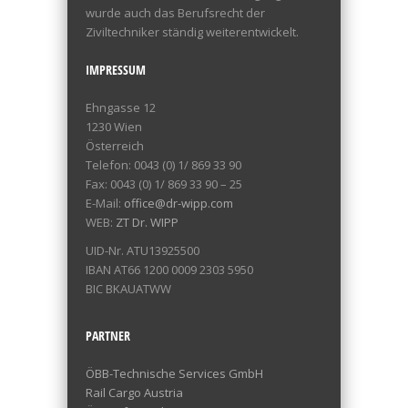
wurde auch das Berufsrecht der
Ziviltechniker ständig weiterentwickelt.
IMPRESSUM
Ehngasse 12
1230 Wien
Österreich
Telefon: 0043 (0) 1/ 869 33 90
Fax: 0043 (0) 1/ 869 33 90 – 25
E-Mail:
office@dr-wipp.com
WEB:
ZT Dr. WIPP
UID-Nr. ATU13925500
IBAN AT66 1200 0009 2303 5950
BIC BKAUATWW
PARTNER
ÖBB-Technische Services GmbH
Rail Cargo Austria