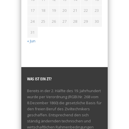
17
18
19
20
21
22
23
24
25
26
27
28
29
30
31
« Jun
WAS IST EIN ZT?
Bereits in der 2. Hälfte des 19. Jahrhundert
wurde per Verordnung (RGBI.Nr. 268 vom
8.Dezember 1860) die gesetzliche Basis für
den freien Beruf des Ziviltechnikers
geschaffen. Entsprechend den sich
ständig ändernden technischen und
wirtschaftlichen Rahmenbedingungen