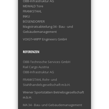
ÖBB-Infrastruktur AG
MEWALD Tore
FRANKSTAHL
INKU
BÖSENDORFER
Magistratsabteilung 34 - Bau - und
Gebäudemanagement
VOIGT+WIPP Engineers GmbH
REFERENZEN
ÖBB-Technische Services GmbH
Rail Cargo Austria
ÖBB-Infrastruktur AG
FRANKSTAHL Rohr- und
Stahlhandelsgesellschaft m.b.H.
Wiener Sportstätten Betriebsgesellschaft
m.b.H.
MA 34 - Bau- und Gebäudemanagement