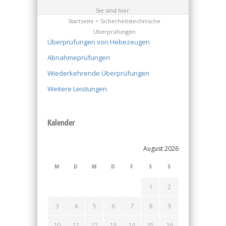
Sie sind hier:
Startseite
> Sicherheitstechnische
Überprüfungen
Überprüfungen von Hebezeugen
Abnahmeprüfungen
Wiederkehrende Überprüfungen
Weitere Leistungen
Kalender
August 2026
M
D
M
D
F
S
S
1
2
3
4
5
6
7
8
9
10
11
12
13
14
15
16