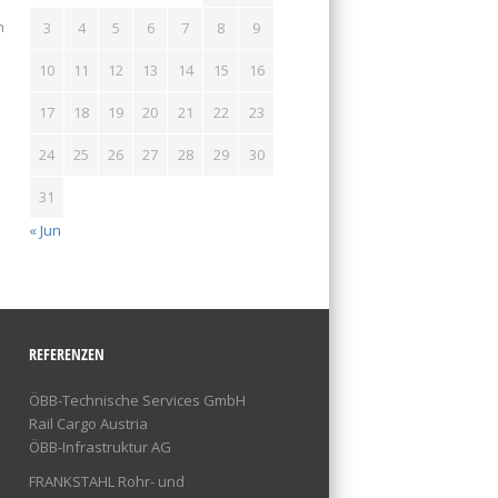
n
3
4
5
6
7
8
9
10
11
12
13
14
15
16
17
18
19
20
21
22
23
24
25
26
27
28
29
30
31
« Jun
REFERENZEN
ÖBB-Technische Services GmbH
Rail Cargo Austria
ÖBB-Infrastruktur AG
FRANKSTAHL Rohr- und