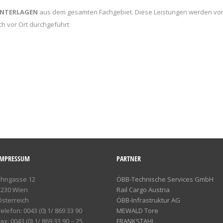
UNTERLAGEN
aus dem gesamten Fachgebiet. Diese Leistungen werden vo
ch vor Ort durchgeführt
IMPRESSUM
PARTNER
Ehngasse 12
ÖBB-Technische Services GmbH
1230 Wien
Rail Cargo Austria
Österreich
ÖBB-Infrastruktur AG
elefon: 0043 (0) 1/ 869 33 90
MEWALD Tore
ax: 0043 (0) 1/ 869 33 90 – 25
FRANKSTAHL