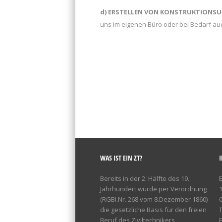
d) ERSTELLEN VON KONSTRUKTIONS
uns im eigenen Büro oder bei Bedarf au
WAS IST EIN ZT?
Bereits in der 2. Hälfte des 19.
Jahrhundert wurde per Verordnung
(RGBI.Nr. 268 vom 8.Dezember 1860)
die gesetzliche Basis für den freien
T
Beruf des Ziviltechnikers
F