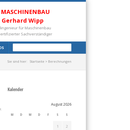
R MASCHINENBAU
n. Gerhard Wipp
vilingenieur für Maschinenbau
zertifizierter Sachverständiger
DS
Sie sind hier:
Startseite
> Berechnungen
Kalender
August 2026
.
M
D
M
D
F
S
S
1
2