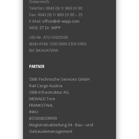
Österreich
Telefon: 0043 (0) 1/ 869 33 90
Fax: 0043 (0) 1/ 869 33 90 – 25
E-Mail:
office@dr-wipp.com
WEB:
ZT Dr. WIPP
UID-Nr. ATU13925500
IBAN AT66 1200 0009 2303 5950
BIC BKAUATWW
PARTNER
ÖBB-Technische Services GmbH
Rail Cargo Austria
ÖBB-Infrastruktur AG
MEWALD Tore
FRANKSTAHL
INKU
BÖSENDORFER
Magistratsabteilung 34 - Bau - und
Gebäudemanagement