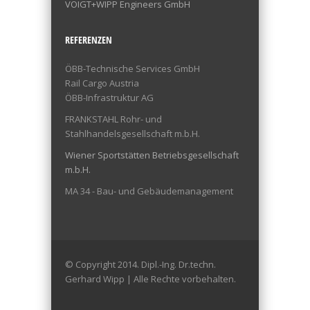
VOIGT+WIPP Engineers GmbH
REFERENZEN
ÖBB-Technische Services GmbH
Rail Cargo Austria
ÖBB-Infrastruktur AG
FRANKSTAHL Rohr- und
Stahlhandelsgesellschaft m.b.H.
Wiener Sportstätten Betriebsgesellschaft
m.b.H.
MA 34 - Bau- und Gebäudemanagement
© Copyright 2014. Dipl.-Ing. Dr.techn.
Gerhard Wipp | Alle Rechte vorbehalten.