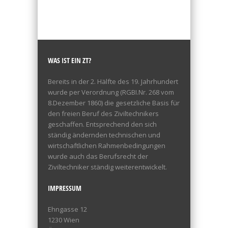
WAS IST EIN ZT?
Bereits in der 2. Hälfte des 19. Jahrhundert
wurde per Verordnung (RGBI.Nr. 268 vom
8.Dezember 1860) die gesetzliche Basis für
den freien Beruf des Ziviltechnikers
geschaffen. Entsprechend den sich
ständig ändernden technischen und
wirtschaftlichen Rahmenbedingungen
wurde auch das Berufsrecht der
Ziviltechniker ständig weiterentwickelt.
IMPRESSUM
Ehngasse 12
1230 Wien