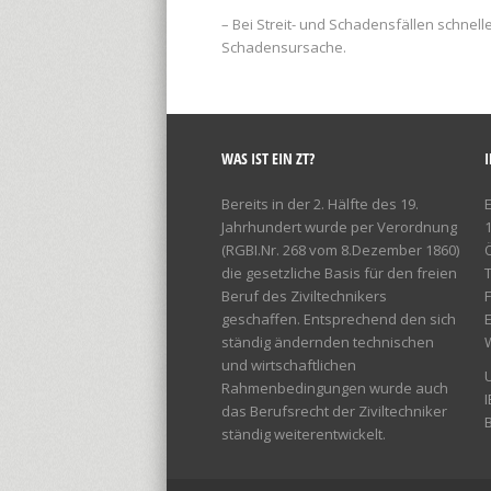
– Bei Streit- und Schadensfällen schne
Schadensursache.
WAS IST EIN ZT?
Bereits in der 2. Hälfte des 19.
Jahrhundert wurde per Verordnung
(RGBI.Nr. 268 vom 8.Dezember 1860)
die gesetzliche Basis für den freien
T
Beruf des Ziviltechnikers
F
geschaffen. Entsprechend den sich
E
ständig ändernden technischen
und wirtschaftlichen
Rahmenbedingungen wurde auch
das Berufsrecht der Ziviltechniker
ständig weiterentwickelt.