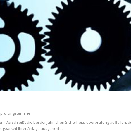
rprüfungstermine
(Verschleiß), die bei der jährlichen Sicherheits-überprüfung auffallen,
fügbarkeit Ihrer Anlage ausgerichtet