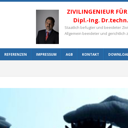
ZIVILINGENIEUR FÜ
Dipl.-Ing. Dr.tech
Staatlich befugter und beeideter Zi
Allgemein beeideter und gerichtlich 
REFERENZEN
IMPRESSUM
AGB
KONTAKT
DOWNLOA