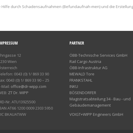
lle Hilfe durch Schadensaufnahmen (Befundaufnah-men) und die Erstellun
IMPRESSUM
PARTNER
Ehngasse 12
ÖBB-Technische Services GmbH
1230 Wien
Rail Cargo Austria
Österreich
ÖBB-Infrastruktur AG
elefon: 0043 (0) 1/ 869 33 90
MEWALD Tore
ax: 0043 (0) 1/ 869 33 90 – 25
FRANKSTAHL
-Mail:
office@dr-wipp.com
INKU
WEB:
ZT Dr. WIPP
BÖSENDORFER
Magistratsabteilung 34 - Bau - und
UID-Nr. ATU13925500
Gebäudemanagement
IBAN AT66 1200 0009 2303 5950
BIC BKAUATWW
VOIGT+WIPP Engineers GmbH