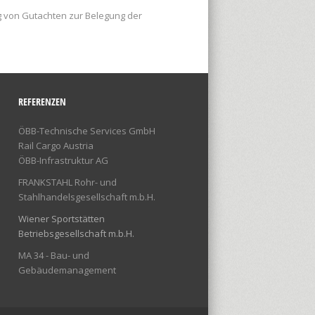
g von Gutachten zur Belegung der
REFERENZEN
ÖBB-Technische Services GmbH
Rail Cargo Austria
ÖBB-Infrastruktur AG
FRANKSTAHL Rohr- und
Stahlhandelsgesellschaft m.b.H.
Wiener Sportstätten
Betriebsgesellschaft m.b.H.
MA 34 - Bau- und
Gebäudemanagement